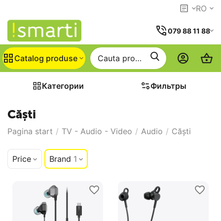
RO
079 88 11 88
Catalog produse
Категории
Фильтры
Căști
Pagina start
/
TV - Audio - Video
/
Audio
/
Căști
Price
Brand
1