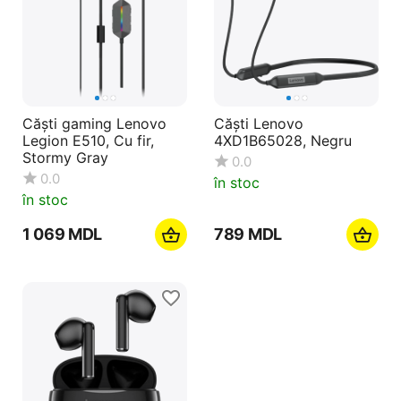
Căști gaming Lenovo
Căști Lenovo
Legion E510, Cu fir,
4XD1B65028, Negru
Stormy Gray
0.0
0.0
în stoc
în stoc
1 069
MDL
‍789‍
MDL