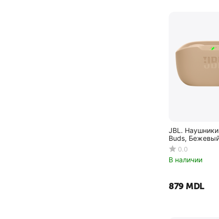
JBL
JBL.
jokade
kaku
keeka
Lenovo
Marshall
MaxCom
JBL. Наушники
Motorola
Buds, Бежевы
musen
0.0
В наличии
Navitel
no_brand
‍879‍
MDL
obt
OPPO