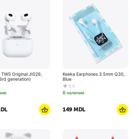
 TWS Original JI029,
Keeka Earphones 3.5mm Q30,
3rd generation)
Blue
0.0
чии
В наличии
DL
‍149‍
MDL