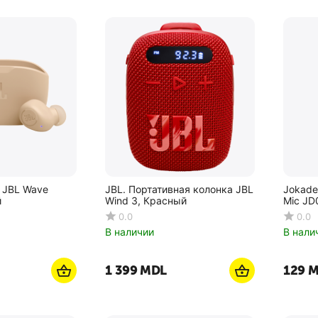
 JBL Wave
JBL. Портативная колонка JBL
Jokade
й
Wind 3, Красный
Mic JD
0.0
0.0
В наличии
В нали
1 399
MDL
‍129‍
M