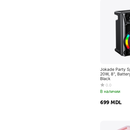
other
Philips
Proove
Remax
rombica
setty
Thomson
tronsmart
Jokade Party 
20W, 8", Batte
woo
Black
Xiaomi
0.0
В наличии
xtrike_me
‍699‍
MDL
Yandex