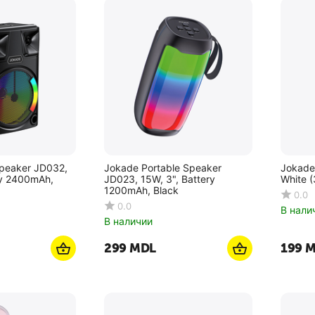
Speaker JD032,
Jokade Portable Speaker
Jokade
ry 2400mAh,
JD023, 15W, 3", Battery
White (
1200mAh, Black
0.0
0.0
В нали
В наличии
‍299‍
MDL
‍199‍
M