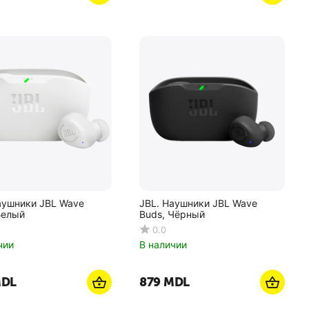
аушники JBL Wave
JBL. Наушники JBL Wave
Белый
Buds, Чёрный
0.0
чии
В наличии
DL
‍879‍
MDL