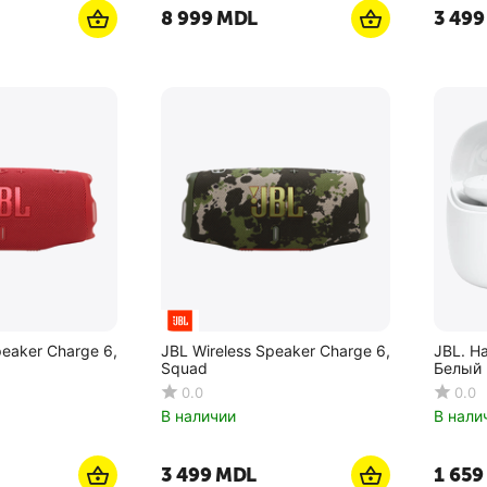
8 999
MDL
3 499
peaker Charge 6,
JBL Wireless Speaker Charge 6,
JBL. Н
Squad
Белый
0.0
0.0
В наличии
В нали
3 499
MDL
1 659