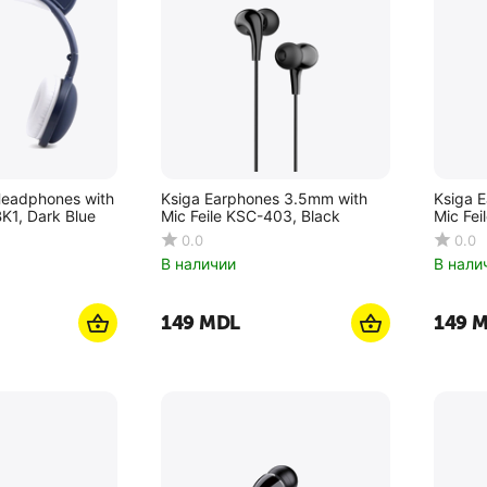
Headphones with
Ksiga Earphones 3.5mm with
Ksiga 
K1, Dark Blue
Mic Feile KSC-403, Black
Mic Fei
0.0
0.0
В наличии
В нали
‍149‍
MDL
‍149‍
M