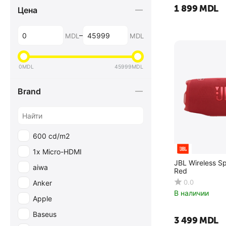
1 899
MDL
Цена
–
MDL
MDL
0
MDL
45999
MDL
Brand
600 cd/m2
1x Micro-HDMI
JBL Wireless S
aiwa
Red
0.0
Anker
В наличии
Apple
Baseus
3 499
MDL