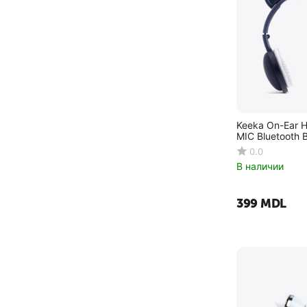
Keeka On-Ear 
MIC Bluetooth B
0.0
В наличии
‍399‍
MDL