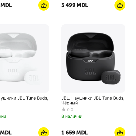
MDL
3 499
MDL
аушники JBL Tune Buds,
JBL. Наушники JBL Tune Buds,
Чёрный
0.0
чии
В наличии
MDL
1 659
MDL