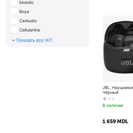
bluedio
Boya
CarAudio
Cellularline
DJI
Показать все (47)
eden
Forever
Google
HATOR
Haylou
JBL. Наушники 
Чёрный
Honor
0.0
hopestar
В наличии
huawei
1 659
MDL
Insta360
Jabra