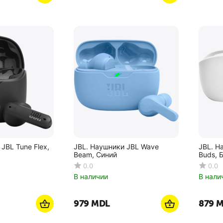
JBL Tune Flex,
JBL. Наушники JBL Wave
JBL. Н
Beam, Синий
Buds, 
0.0
0.0
В наличии
В нали
‍979‍
MDL
‍879‍
M