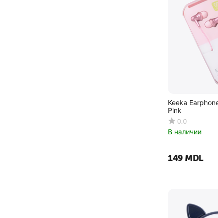
Keeka Earphon
Pink
0.0
В наличии
‍149‍
MDL