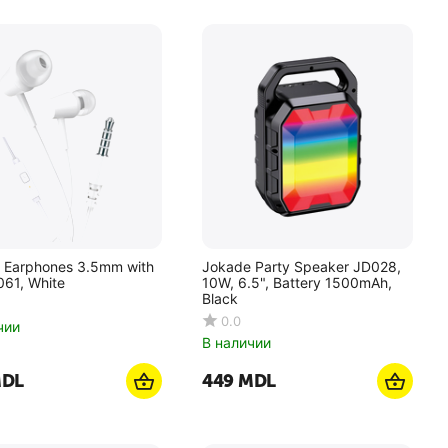
 Earphones 3.5mm with
Jokade Party Speaker JD028,
061, White
10W, 6.5", Battery 1500mAh,
Black
0.0
чии
В наличии
DL
‍449‍
MDL