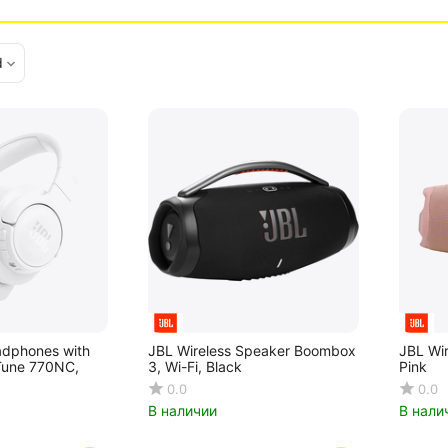
d
adphones with
JBL Wireless Speaker Boombox
JBL Wi
Tune 770NC,
3, Wi-Fi, Black
Pink
0.0
0.0
В наличии
В нали