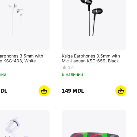
Earphones 3.5mm with
Ksiga Earphones 3.5mm with
le KSC-403, White
Mic Jiaxuan KSC-659, Black
0.0
чии
В наличии
DL
‍149‍
MDL