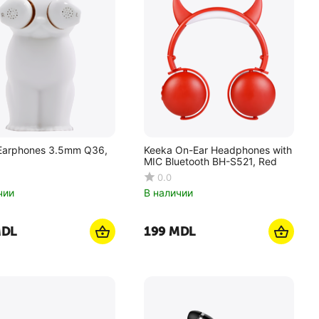
Earphones 3.5mm Q36,
Keeka On-Ear Headphones with
MIC Bluetooth BH-S521, Red
0.0
чии
В наличии
DL
‍199‍
MDL