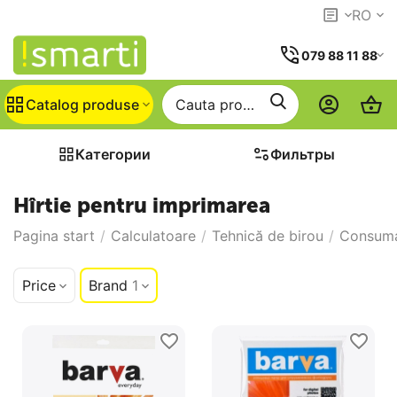
RO
079 88 11 88
Catalog produse
Категории
Фильтры
Hîrtie pentru imprimarea
Pagina start
/
Calculatoare
/
Tehnică de birou
/
Consuma
Price
Brand
1