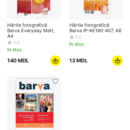
Hârtie fotografică
Hârtie fotografică
Barva Everyday Matt,
Barva IP-AE190-407, А6
A4
0.0
0.0
în stoc
în stoc
‍140‍
MDL
‍13‍
MDL