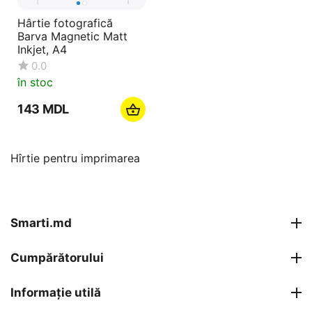
Hârtie fotografică
Barva Magnetic Matt
Inkjet, A4
0.0
în stoc
‍143‍
MDL
Hîrtie pentru imprimarea
Smarti.md
Cumpărătorului
Informație utilă