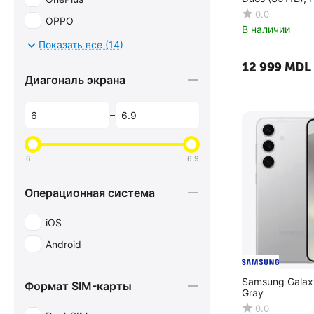
0.0
OPPO
В наличии
Realme
Показать все (14)
Samsung
12 999
MDL
Диагональ экрана
Xiaomi
ZTE
–
6
6.9
Операционная система
iOS
Android
Samsung Galax
Формат SIM-карты
Gray
0.0