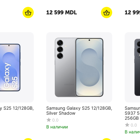
12 599
MDL
12 99
y S25 12/128GB,
Samsung Galaxy S25 12/128GB,
Samsun
Silver Shadow
S937 5
0.0
0.0
В наличии
В нали