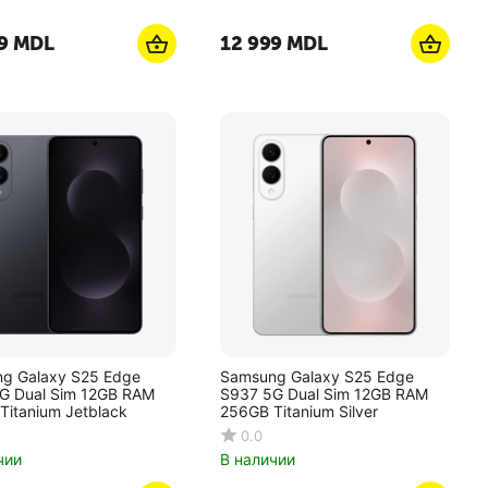
9
MDL
12 999
MDL
g Galaxy S25 Edge
Samsung Galaxy S25 Edge
G Dual Sim 12GB RAM
S937 5G Dual Sim 12GB RAM
256GB Titanium Jetblack
256GB Titanium Silver
0.0
чии
В наличии