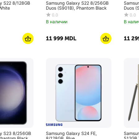
y S22 8/128GB
Samsung Galaxy S22 8/256GB
Samsun
White
Duos (S901B), Phantom Black
Duos (
0.0
0.0
В наличии
В нали
11 999
MDL
11 29
y S23 8/256GB
Samsung Galaxy S24 FE,
Samsun
Phantom Black
8/128GB, Blue
512GB 