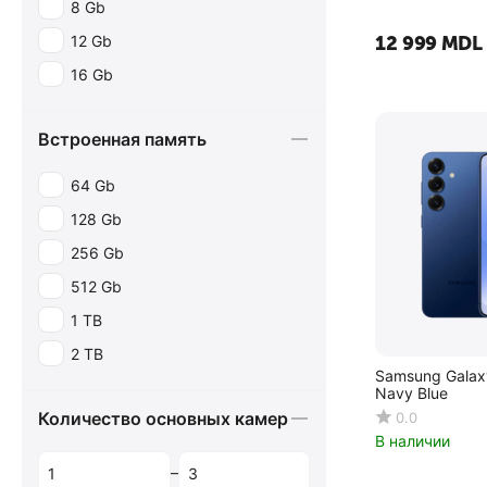
8 Gb
12 Gb
12 999
MDL
16 Gb
Встроенная память
64 Gb
128 Gb
256 Gb
512 Gb
1 TB
2 TB
Samsung Galax
Navy Blue
Количество основных камер
0.0
В наличии
–