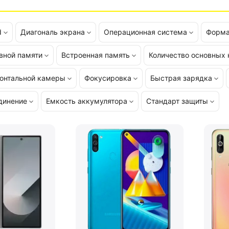
d
Диагональ экрана
Операционная система
Форма
вной памяти
Встроенная память
Количество основных
онтальной камеры
Фокусировка
Быстрая зарядка
динение
Емкость аккумулятора
Стандарт защиты