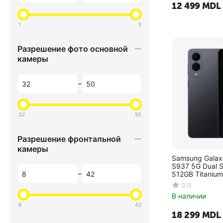
12 499
MDL
1
3
Разрешение фото основной
камеры
–
32
50
Разрешение фронтальной
камеры
Samsung Galax
S937 5G Dual 
–
512GB Titanium
0.0
В наличии
8
42
18 299
MDL