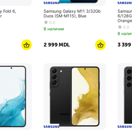
 Fold 6,
Samsung Galaxy M11 3/32Gb
Samsun
r
Duos (SM-M115), Blue
6/128G
Orange
0.0
0.0
В наличии
В нали
2 999
MDL
3 399