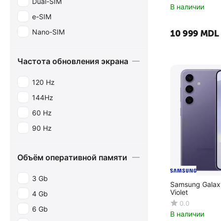
Dual-SIM
В наличии
e-SIM
Nano-SIM
10 999
MDL
Частота обновления экрана
120 Hz
144Hz
60 Hz
90 Hz
Объём оперативной памяти
3 Gb
Samsung Galax
Violet
4 Gb
0.0
6 Gb
В наличии