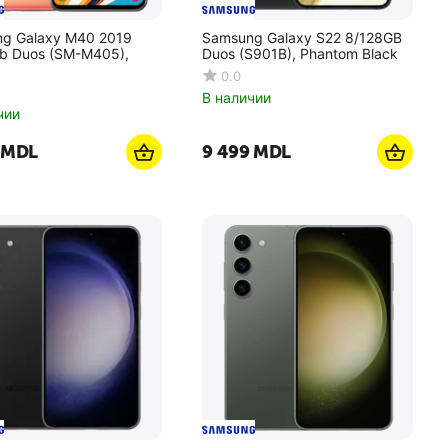
g Galaxy M40 2019
Samsung Galaxy S22 8/128GB
b Duos (SM-M405),
Duos (S901B), Phantom Black
0.0
В наличии
чии
MDL
9 499
MDL