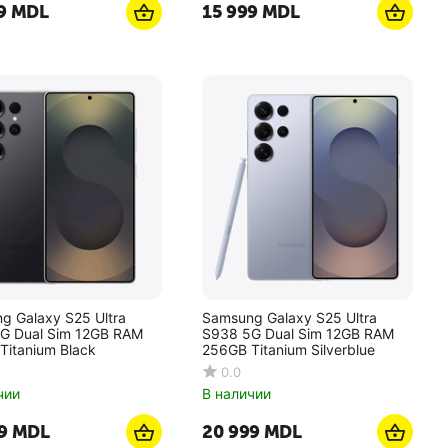
9
MDL
15 999
MDL
g Galaxy S25 Ultra
Samsung Galaxy S25 Ultra
G Dual Sim 12GB RAM
S938 5G Dual Sim 12GB RAM
Titanium Black
256GB Titanium Silverblue
0.0
чии
В наличии
9
MDL
20 999
MDL