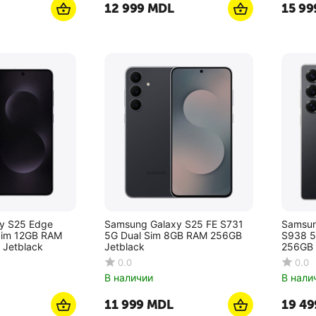
12 999
MDL
15 99
y S25 Edge
Samsung Galaxy S25 FE S731
Samsun
Sim 12GB RAM
5G Dual Sim 8GB RAM 256GB
S938 5
 Jetblack
Jetblack
256GB 
0.0
0.0
В наличии
В нали
11 999
MDL
19 49