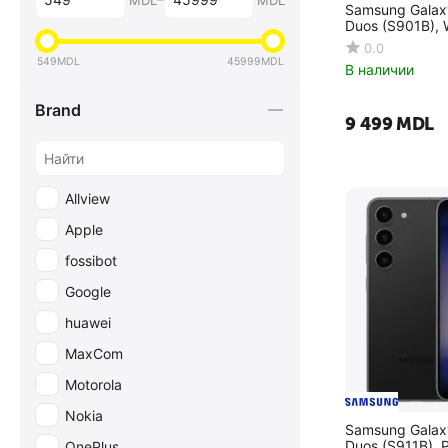
MDL
MDL
Samsung Galax
Duos (S901B), 
0.0
549
MDL
45999
MDL
В наличии
Brand
9 499
MDL
Allview
Apple
fossibot
Google
huawei
MaxCom
Motorola
Nokia
Samsung Galax
Duos (S911B), 
OnePlus