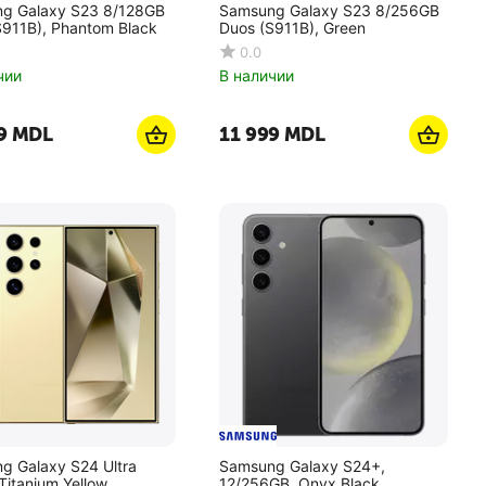
g Galaxy S23 8/128GB
Samsung Galaxy S23 8/256GB
S911B), Phantom Black
Duos (S911B), Green
0.0
чии
В наличии
9
MDL
11 999
MDL
g Galaxy S24 Ultra
Samsung Galaxy S24+,
Titanium Yellow
12/256GB, Onyx Black