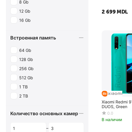
8 Gb
12 Gb
2 699
MDL
16 Gb
Встроенная память
64 Gb
128 Gb
256 Gb
512 Gb
1 TB
2 TB
Xiaomi Redmi 
DUOS, Green
Количество основных камер
0.0
В наличии
–