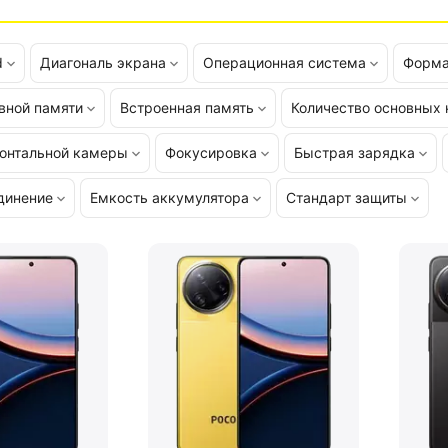
d
Диагональ экрана
Операционная система
Форма
вной памяти
Встроенная память
Количество основных
онтальной камеры
Фокусировка
Быстрая зарядка
динение
Емкость аккумулятора
Стандарт защиты