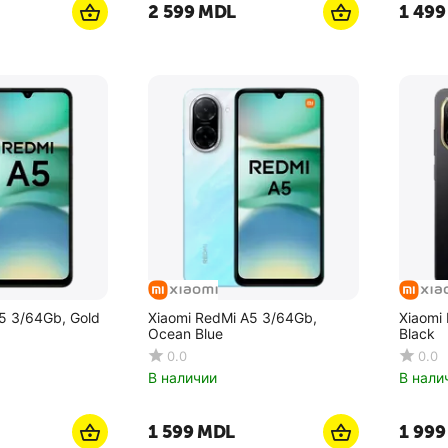
2 599
MDL
1 499
5 3/64Gb, Gold
Xiaomi RedMi A5 3/64Gb,
Xiaomi
Ocean Blue
Black
0.0
0.0
В наличии
В нали
1 599
MDL
1 999