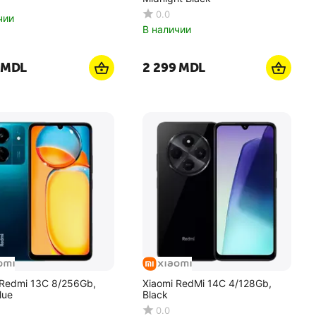
0.0
чии
В наличии
MDL
2 299
MDL
 Redmi 13C 8/256Gb,
Xiaomi RedMi 14C 4/128Gb,
lue
Black
0.0