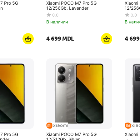
7 Pro 5G
Xiaomi POCO M7 Pro 5G
Xiaomi
en
12/256Gb, Lavender
12/256G
0.0
0.0
В наличии
В нали
4 699
MDL
4 699
7 Pro 5G
Xiaomi POCO M7 Pro 5G
Xiaomi
ender
12/512Gb, Silver