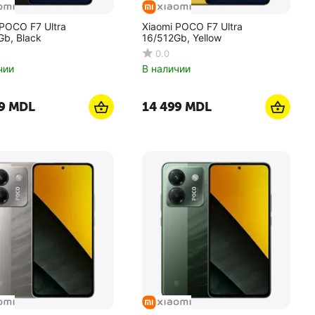
 POCO F7 Ultra
Xiaomi POCO F7 Ultra
Gb, Black
16/512Gb, Yellow
0.0
чии
В наличии
9
MDL
14 499
MDL