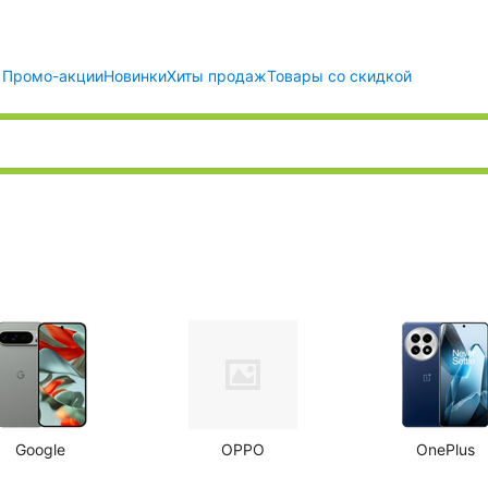
Промо-акции
Новинки
Хиты продаж
Товары со скидкой
Google
OPPO
OnePlus