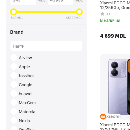
MDL
MDL
Xiaomi POCO M
12/256Gb, Gre
0.0
549
MDL
45999
MDL
В наличии
Brand
4 699
MDL
Allview
Apple
fossibot
Google
huawei
MaxCom
Motorola
Nokia
Xiaomi POCO M
12/512Gb, Lav
OnePlus