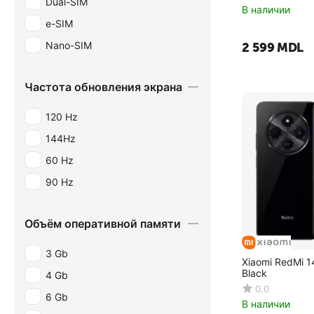
Dual-SIM
В наличии
e-SIM
Nano-SIM
2 599
MDL
Частота обновления экрана
120 Hz
144Hz
60 Hz
90 Hz
Объём оперативной памяти
3 Gb
Xiaomi RedMi 
Black
4 Gb
0.0
6 Gb
В наличии