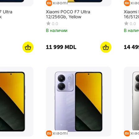
 Ultra
Xiaomi POCO F7 Ultra
Xiaomi
k
12/256Gb, Yellow
16/512
0.0
0.0
В наличии
В нали
11 999
MDL
14 49