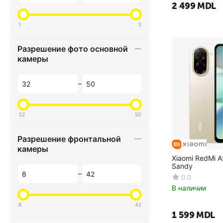
2 499
MDL
1
3
Разрешение фото основной
камеры
–
32
50
Разрешение фронтальной
камеры
Xiaomi RedMi A
Sandy
–
0.0
В наличии
8
42
1 599
MDL