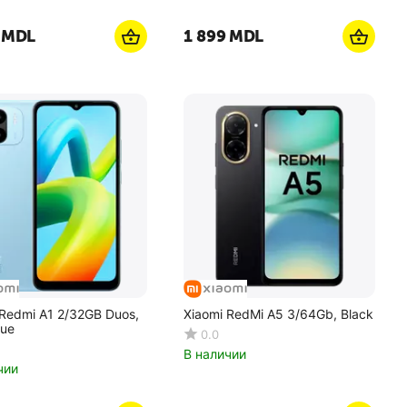
MDL
1 899
MDL
 Redmi A1 2/32GB Duos,
Xiaomi RedMi A5 3/64Gb, Black
lue
0.0
В наличии
чии