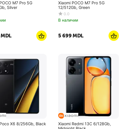
 POCO M7 Pro 5G
Xiaomi POCO M7 Pro 5G
b, Silver
12/512Gb, Green
0.0
чии
В наличии
MDL
5 699
MDL
 Poco X6 8/256Gb, Black
Xiaomi Redmi 13C 6/128Gb,
Midnight Black