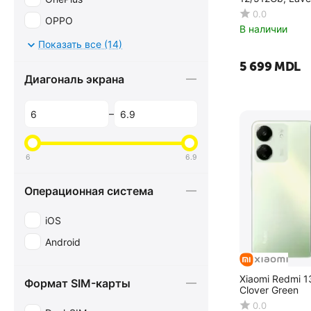
0.0
OPPO
В наличии
Realme
Показать все (14)
Samsung
5 699
MDL
Диагональ экрана
Xiaomi
ZTE
–
6
6.9
Операционная система
iOS
Android
Xiaomi Redmi 
Формат SIM-карты
Clover Green
0.0