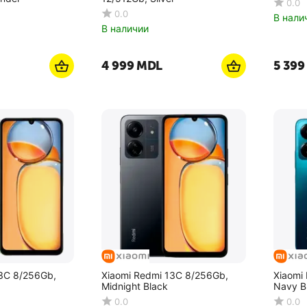
0.0
0.0
В нали
В наличии
4 999
MDL
5 399
13C 8/256Gb,
Xiaomi Redmi 13C 8/256Gb,
Xiaomi
Midnight Black
Navy B
0.0
0.0