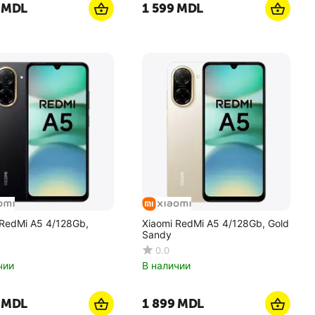
MDL
1 599
MDL
 RedMi A5 4/128Gb,
Xiaomi RedMi A5 4/128Gb, Gold
Sandy
0.0
чии
В наличии
MDL
1 899
MDL